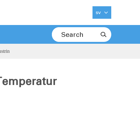
sv

strin
 Temperatur