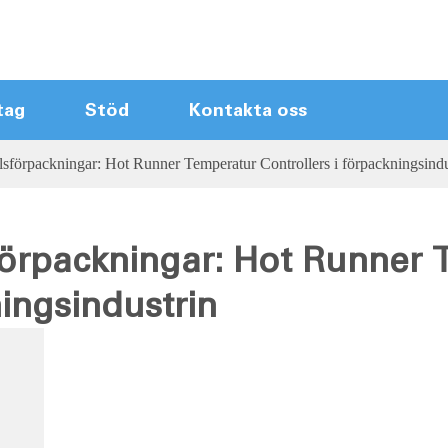
tag
Stöd
Kontakta oss
lsförpackningar: Hot Runner Temperatur Controllers i förpackningsindu
Kontrollmoduler för varm löpare
Hot Runner huvuddampar
Rörningsskärm
förpackningar: Hot Runner
Kompakt varm löparstyrer
ningsindustrin
Ny ankomststyre
Kabler
Varm löpare tillbehör