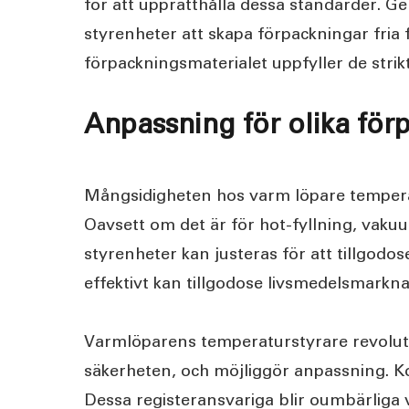
för att upprätthålla dessa standarder. 
styrenheter att skapa förpackningar fria 
förpackningsmaterialet uppfyller de stri
Anpassning för olika fö
Mångsidigheten hos varm löpare temperat
Oavsett om det är för hot-fyllning, vakuu
styrenheter kan justeras för att tillgod
effektivt kan tillgodose livsmedelsmarkn
Varmlöparens temperaturstyrare revoluti
säkerheten, och möjliggör anpassning. Ko
Dessa registeransvariga blir oumbärliga 