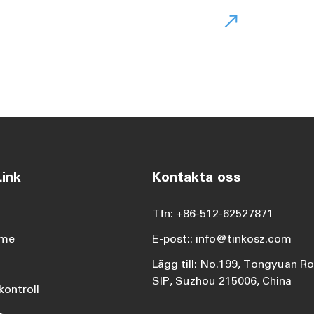

ink
Kontakta oss
Tfn: +86-512-62527871
ame
E-post:: info@tinkosz.com
Lägg till: No.199, Tongyuan R
SIP, Suzhou 215006, China
kontroll