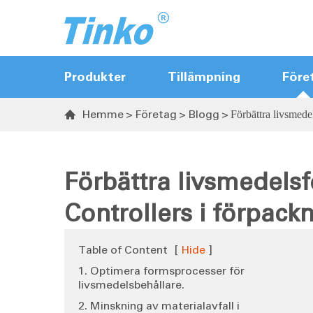
Produkter
Tillämpning
Före
Hemme
Företag
Blogg
Förbättra livsmede

Varm löparstyrer
Sekvensventilstyrdare
Förbättra livsmedels
Temperaturregulatorn
Controllers i förpack
Temperatur- och fuktsändare
Table of Content
[
Hide
]
1. Optimera formsprocesser för
livsmedelsbehållare.
2. Minskning av materialavfall i