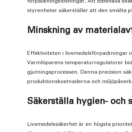
förpackningslösningar, Att bibehålla exa
styrenheter säkerställer att den smälta p
Minskning av materialavfa
Effektiviteten i livsmedelsförpackningar i
Varmlöparens temperaturregulatorer bidra
gjutningsprocessen. Denna precision säker
produktionskostnaderna och miljöpåverk
Säkerställa hygien- och
Livsmedelssäkerhet är en högsta priorite