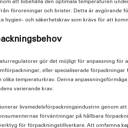
Genom att bibehålla den optimala temperaturen unde
från föroreningar och brister. Detta är avgörande för
kta hygien- och säkerhetskrav som krävs för att kom
rpackningsbehov
urregulatorer gör det möjligt för anpassning för at
mförpackningar, eller specialiserade förpackningar f
ose olika temperaturkrav. Denna anpassningsförmåga 
adens varierande krav.
onerar livsmedelsförpackningsindustrin genom att ök
nsumenternas förväntningar på hållbara förpackning
verktyg för förpackningstillverkare. Att omfamna k