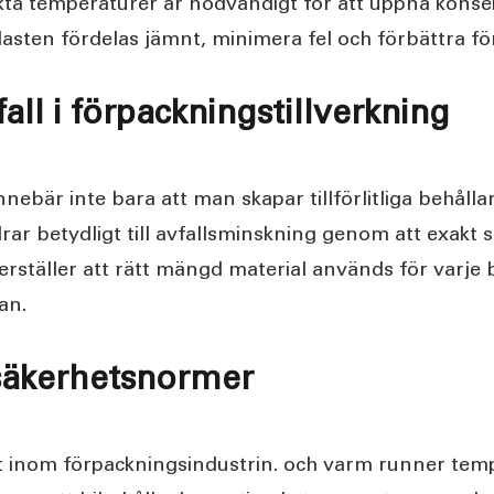
kta temperaturer är nödvändigt för att uppnå konsek
lasten fördelas jämnt, minimera fel och förbättra fö
ll i förpackningstillverkning
nnebär inte bara att man skapar tillförlitliga behåll
r betydligt till avfallsminskning genom att exakt s
ställer att rätt mängd material används för varje b
an.
 säkerhetsnormer
t inom förpackningsindustrin. och varm runner temp