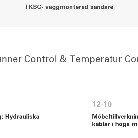
TKSC- väggmonterad sändare
nner Control & Temperatur Co
12-10
g: Hydrauliska
Möbeltillverkn
kablar i höga m